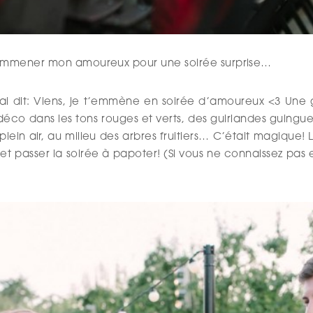
d’emmener mon amoureux pour une soirée surprise…
lui ai dit: Viens, je t’emmène en soirée d’amoureux <3 Un
co dans les tons rouges et verts, des guirlandes guinguett
ein air, au milieu des arbres fruitiers… C’était magique! L
t passer la soirée à papoter! (Si vous ne connaissez pas e