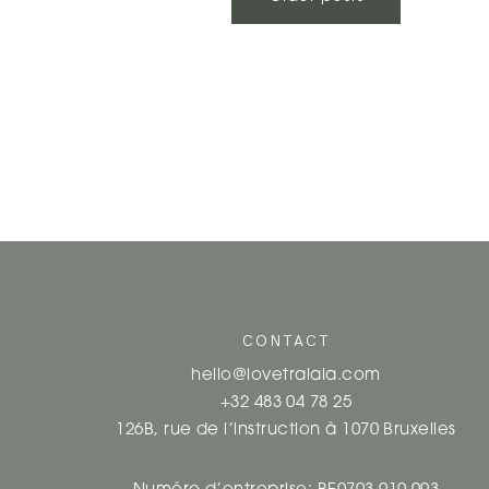
NAVIGATION
DES
ARTICLES
CONTACT
hello@lovetralala.com
+32 483 04 78 25
126B, rue de l’instruction à 1070 Bruxelles