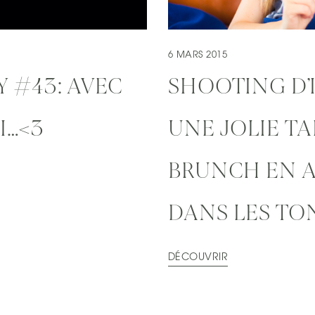
6 MARS 2015
 #43: AVEC
SHOOTING D’
OI…<3
UNE JOLIE TA
BRUNCH EN 
DANS LES TO
DÉCOUVRIR