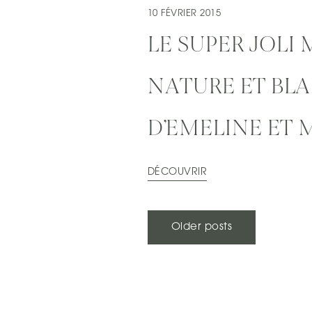
10 FÉVRIER 2015
LE SUPER JOLI
NATURE ET BL
D’EMELINE ET
DÉCOUVRIR
NAVIGATION
Older posts
DES
ARTICLES