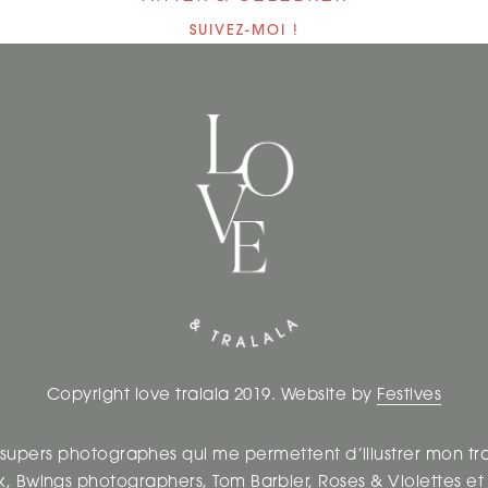
SUIVEZ-MOI !
Copyright love tralala 2019. Website by
Festives
 supers photographes qui me permettent d’illustrer mon tr
k
,
Bwings photographers
,
Tom Barbier
,
Roses & Violettes
e