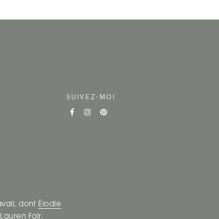
SUIVEZ-MOI
avail, dont
Élodie
t
Lauren Fair
.