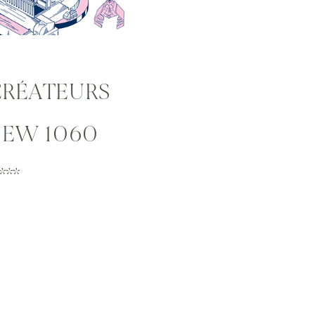
CRÉATEURS
 NEW 1060
**