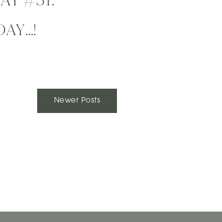
Y #51:
DAY…!
Newer Posts