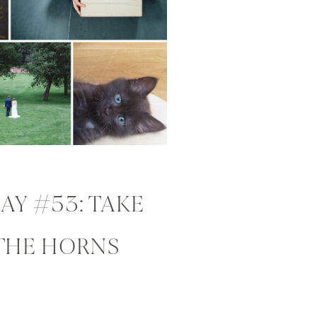
Y #53: TAKE
 THE HORNS