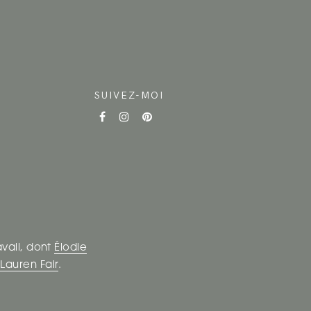
SUIVEZ-MOI
avail, dont
Élodie
t
Lauren Fair
.