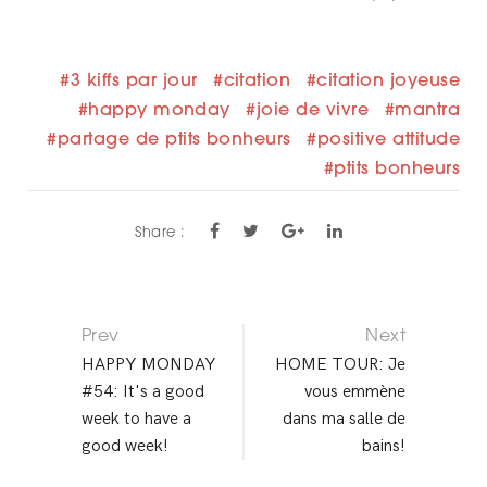
3 kiffs par jour
citation
citation joyeuse
happy monday
joie de vivre
mantra
partage de ptits bonheurs
positive attitude
ptits bonheurs
Share :
Prev
Next
P
HAPPY MONDAY
HOME TOUR: Je
#54: It's a good
vous emmène
O
week to have a
dans ma salle de
S
good week!
bains!
T