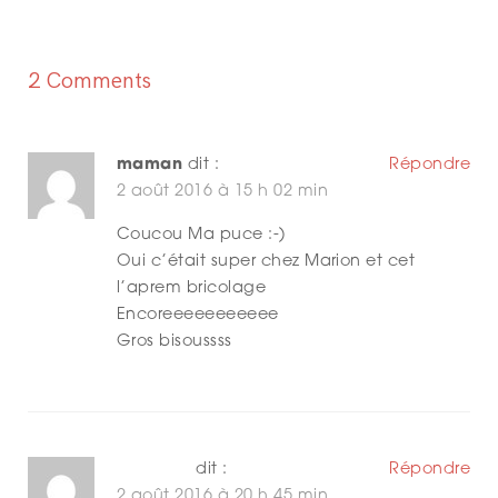
N
A
2 Comments
V
I
maman
dit :
Répondre
2 août 2016 à 15 h 02 min
G
Coucou Ma puce :-)
A
Oui c’était super chez Marion et cet
l’aprem bricolage
T
Encoreeeeeeeeeee
I
Gros bisoussss
O
N
Caroline
dit :
Répondre
2 août 2016 à 20 h 45 min