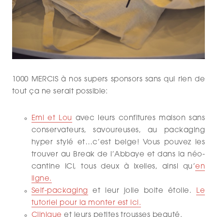
1000 MERCIS à nos supers sponsors sans qui rien de
tout ça ne serait possible:
Emi et Lou
avec leurs confitures maison sans
conservateurs, savoureuses, au packaging
hyper stylé et…c’est belge! Vous pouvez les
trouver au Break de l’Abbaye et dans la néo-
cantine ICI, tous deux à Ixelles, ainsi qu’
en
ligne.
Self-packaging
et leur jolie boite étoile.
Le
tutoriel pour la monter est ici.
Clinique
et leurs petites trousses beauté.