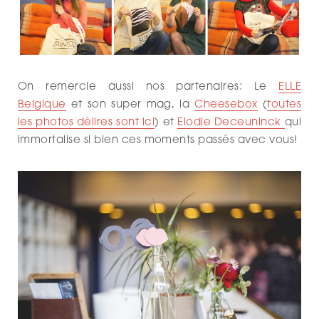
On remercie aussi nos partenaires: Le
ELLE
Belgique
et son super mag, la
Cheesebox
(
toutes
les photos délires sont ici
) et
Elodie Deceuninck
qui
immortalise si bien ces moments passés avec vous!