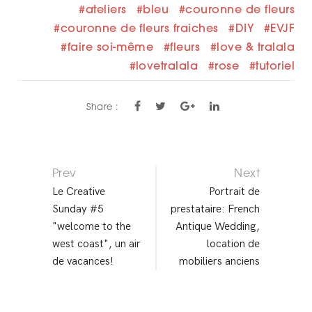
ateliers
bleu
couronne de fleurs
couronne de fleurs fraiches
DIY
EVJF
faire soi-même
fleurs
love & tralala
lovetralala
rose
tutoriel
Share :
Prev
Next
P
Le Creative
Portrait de
Sunday #5
prestataire: French
O
"welcome to the
Antique Wedding,
S
west coast", un air
location de
de vacances!
mobiliers anciens
T
N