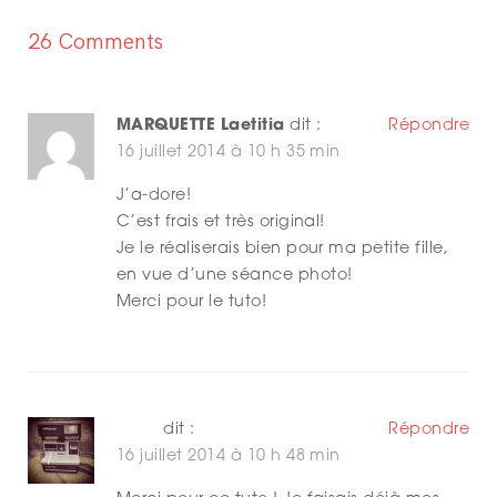
A
26 Comments
V
I
MARQUETTE Laetitia
dit :
Répondre
G
16 juillet 2014 à 10 h 35 min
A
J’a-dore!
C’est frais et très original!
T
Je le réaliserais bien pour ma petite fille,
I
en vue d’une séance photo!
Merci pour le tuto!
O
N
JOYE
dit :
Répondre
16 juillet 2014 à 10 h 48 min