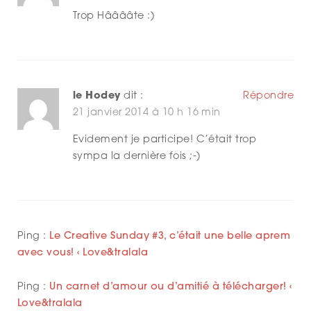
G
Trop Hââââte :)
A
T
I
le Hodey
dit :
Répondre
O
21 janvier 2014 à 10 h 16 min
N
Evidement je participe! C’était trop
sympa la dernière fois ;-)
Ping :
Le Creative Sunday #3, c’était une belle aprem
avec vous! ‹ Love&tralala
Ping :
Un carnet d’amour ou d’amitié à télécharger! ‹
Love&tralala