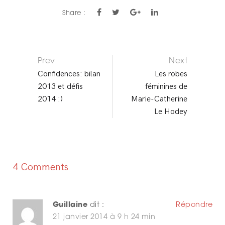
Share :
Prev
Next
P
Confidences: bilan
Les robes
2013 et défis
féminines de
O
2014 :)
Marie-Catherine
S
Le Hodey
T
N
A
4 Comments
V
I
Guillaine
dit :
Répondre
21 janvier 2014 à 9 h 24 min