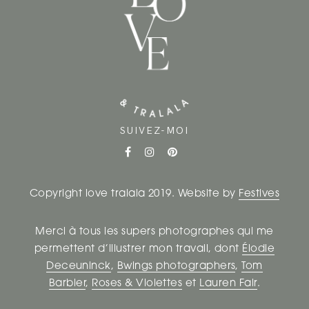
S
A
R
T
I
SUIVEZ-MOI
C
L
Copyright love tralala 2019. Website by
Festives
E
Merci à tous les supers photographes qui me
S
permettent d’illustrer mon travail, dont
Élodie
Deceuninck
,
Bwings photographers
,
Tom
Barbier
,
Roses & Violettes
et
Lauren Fair
.