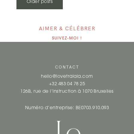
N
Older posts
A
V
AIMER & CÉLÉBRER
I
SUIVEZ-MOI !
G
A
CONTACT
T
hello@lovetralala.com
I
+32 483 04 78 25
126B, rue de l’instruction à 1070 Bruxelles
O
N
Numéro d’entreprise: BE0703.910.093
D
E