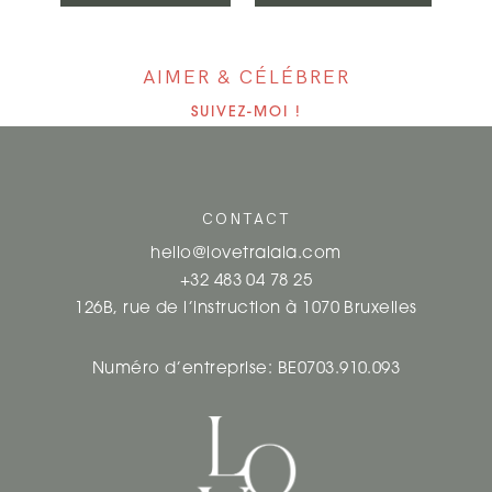
A
V
AIMER & CÉLÉBRER
I
SUIVEZ-MOI !
G
A
CONTACT
T
hello@lovetralala.com
I
+32 483 04 78 25
126B, rue de l’instruction à 1070 Bruxelles
O
N
Numéro d’entreprise: BE0703.910.093
D
E