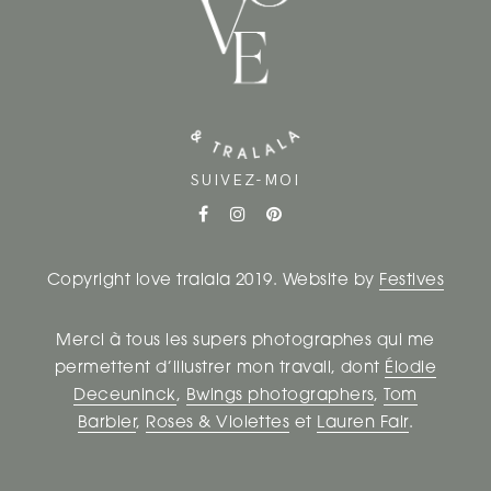
S
A
R
T
I
SUIVEZ-MOI
C
L
Copyright love tralala 2019. Website by
Festives
E
Merci à tous les supers photographes qui me
S
permettent d’illustrer mon travail, dont
Élodie
Deceuninck
,
Bwings photographers
,
Tom
Barbier
,
Roses & Violettes
et
Lauren Fair
.