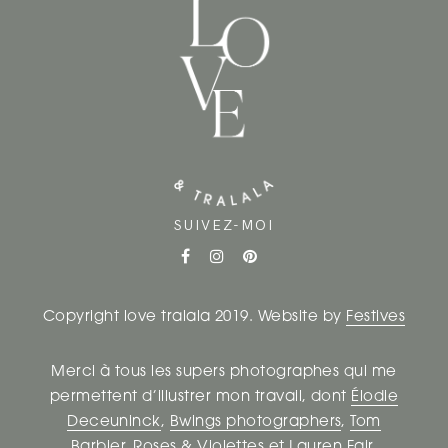
SUIVEZ-MOI
Copyright love tralala 2019. Website by
Festives
Merci à tous les supers photographes qui me
permettent d’illustrer mon travail, dont
Élodie
Deceuninck
,
Bwings photographers
,
Tom
Barbier
,
Roses & Violettes
et
Lauren Fair
.