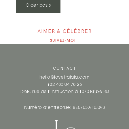
N
Older posts
A
V
AIMER & CÉLÉBRER
I
SUIVEZ-MOI !
G
A
CONTACT
T
hello@lovetralala.com
I
+32 483 04 78 25
126B, rue de l’instruction à 1070 Bruxelles
O
N
Numéro d’entreprise: BE0703.910.093
D