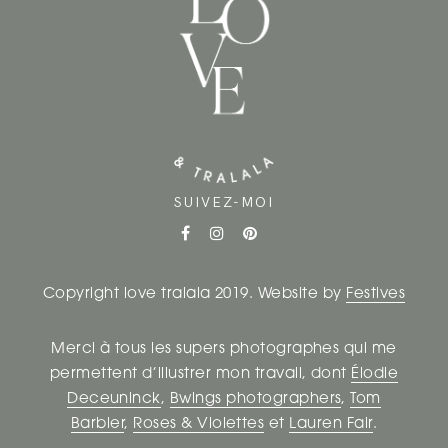
E
S
A
R
T
I
SUIVEZ-MOI
C
L
Copyright love tralala 2019. Website by
Festives
E
Merci à tous les supers photographes qui me
S
permettent d’illustrer mon travail, dont
Élodie
Deceuninck
,
Bwings photographers
,
Tom
Barbier
,
Roses & Violettes
et
Lauren Fair
.