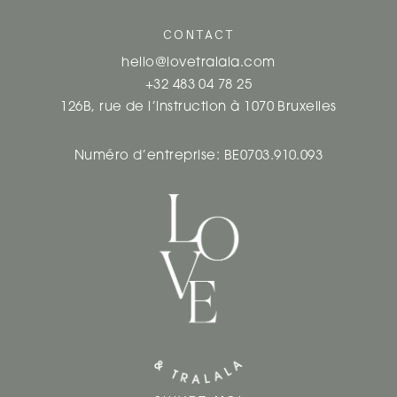
A
CONTACT
T
hello@lovetralala.com
I
+32 483 04 78 25
126B, rue de l’instruction à 1070 Bruxelles
O
N
Numéro d’entreprise: BE0703.910.093
D
E
S
A
R
T