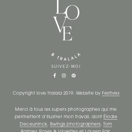
SUIVEZ-MOI
Copyright love tralala 2019. Website by
Festives
Merci à tous les supers photographes qui me
permettent d’illustrer mon travail, dont
Élodie
Deceuninck
,
Bwings photographers
,
Tom
Barbier
,
Roses & Violettes
et
Lauren Fair
.