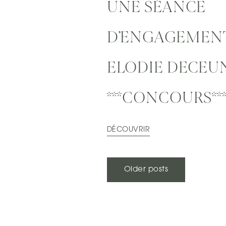
UNE SÉANCE
D’ENGAGEMEN
ELODIE DECEU
***CONCOURS**
DÉCOUVRIR
NAVIGATION
Older posts
DES
ARTICLES