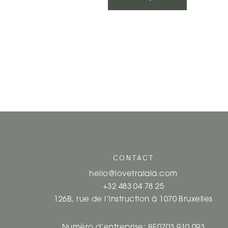
NAVIGATION
DES
ARTICLES
CONTACT
hello@lovetralala.com
+32 483 04 78 25
126B, rue de l’instruction à 1070 Bruxelles
Numéro d’entreprise: BE0703.910.093