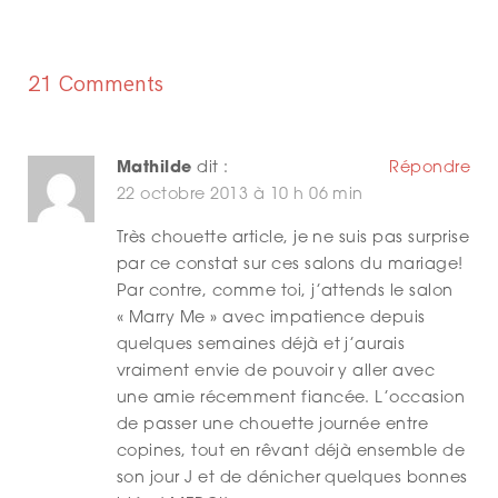
N
A
21 Comments
V
I
Mathilde
dit :
Répondre
G
22 octobre 2013 à 10 h 06 min
A
Très chouette article, je ne suis pas surprise
par ce constat sur ces salons du mariage!
T
Par contre, comme toi, j’attends le salon
I
« Marry Me » avec impatience depuis
quelques semaines déjà et j’aurais
O
vraiment envie de pouvoir y aller avec
N
une amie récemment fiancée. L’occasion
de passer une chouette journée entre
copines, tout en rêvant déjà ensemble de
son jour J et de dénicher quelques bonnes