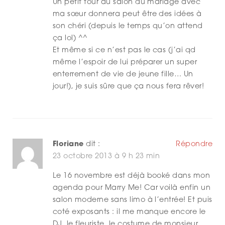
Un petit tour au salon du mariage avec
ma sœur donnera peut être des idées à
son chéri (depuis le temps qu’on attend
ça lol) ^^
Et même si ce n’est pas le cas (j’ai qd
même l’espoir de lui préparer un super
enterrement de vie de jeune fille… Un
jour!), je suis sûre que ça nous fera rêver!
Floriane
dit :
Répondre
23 octobre 2013 à 9 h 23 min
Le 16 novembre est déjà booké dans mon
agenda pour Marry Me! Car voilà enfin un
salon moderne sans limo à l’entrée! Et puis
coté exposants : il me manque encore le
DJ, le fleuriste, le costume de monsieur,…