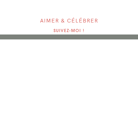
AIMER & CÉLÉBRER
SUIVEZ-MOI !
Copyright love tralala 2019. Website by
Festives