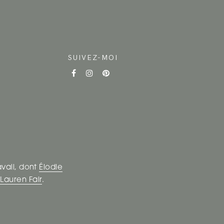
SUIVEZ-MOI
avail, dont
Élodie
t
Lauren Fair
.