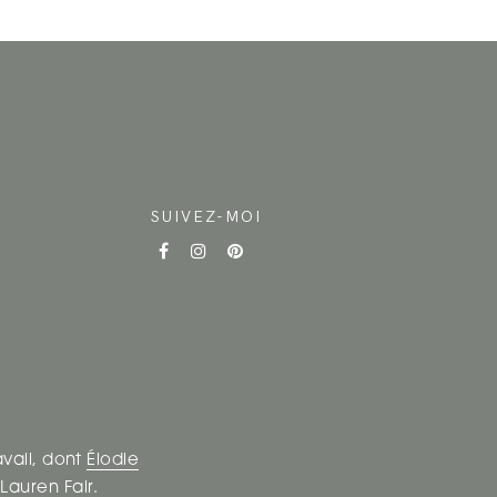
SUIVEZ-MOI
avail, dont
Élodie
t
Lauren Fair
.