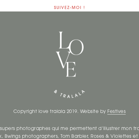
SUIVEZ-MOI !
Copyright love tralala 2019. Website by
Festives
 supers photographes qui me permettent d’illustrer mon tr
k
,
Bwings photographers
,
Tom Barbier
,
Roses & Violettes
e