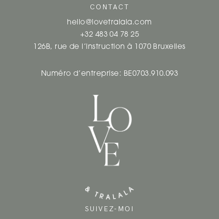
CONTACT
T
hello@lovetralala.com
I
+32 483 04 78 25
126B, rue de l’instruction à 1070 Bruxelles
O
N
Numéro d’entreprise: BE0703.910.093
D
E
S
A
R
T
I
SUIVEZ-MOI