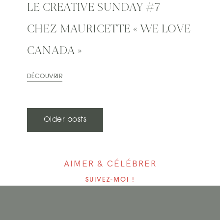
LE CREATIVE SUNDAY #7
CHEZ MAURICETTE « WE LOVE
CANADA »
DÉCOUVRIR
N
Older posts
A
V
AIMER & CÉLÉBRER
I
SUIVEZ-MOI !
G
A