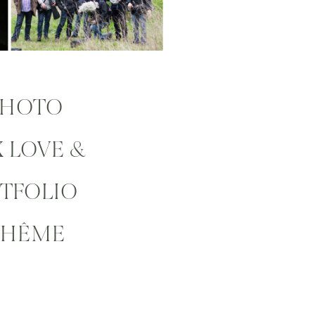
PHOTO
 LOVE &
RTFOLIO
OHÊME