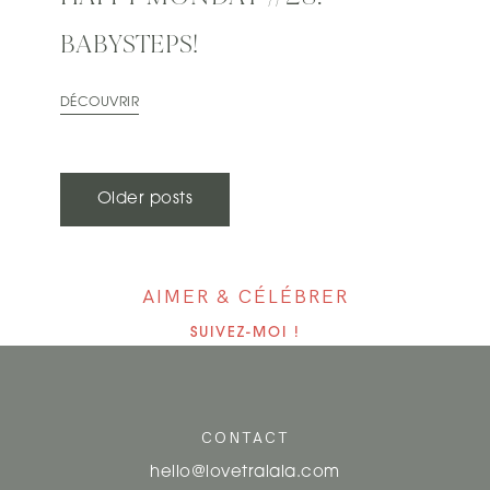
BABYSTEPS!
DÉCOUVRIR
N
Older posts
A
V
AIMER & CÉLÉBRER
I
SUIVEZ-MOI !
G
A
CONTACT
T
hello@lovetralala.com