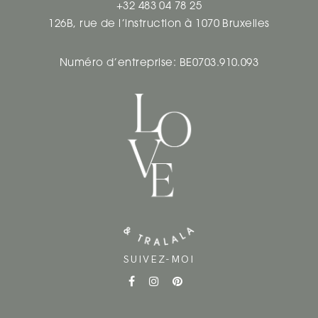
I
+32 483 04 78 25
126B, rue de l’instruction à 1070 Bruxelles
O
N
Numéro d’entreprise: BE0703.910.093
D
E
S
A
R
T
I
SUIVEZ-MOI
C
L