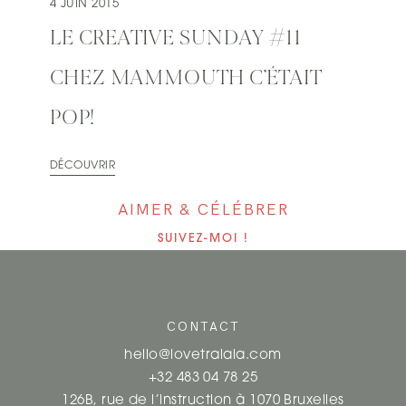
4 JUIN 2015
LE CREATIVE SUNDAY #11
CHEZ MAMMOUTH C’ÉTAIT
POP!
DÉCOUVRIR
AIMER & CÉLÉBRER
SUIVEZ-MOI !
CONTACT
hello@lovetralala.com
+32 483 04 78 25
126B, rue de l’instruction à 1070 Bruxelles