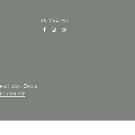
SUIVEZ-MOI
avail, dont
Élodie
t
Lauren Fair
.