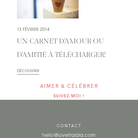
13 FÉVRIER 2014
UN CARNET D’AMOUR OU
D’AMITIÉ À TÉLÉCHARGER!
DÉCOUVRIR
AIMER & CÉLÉBRER
SUIVEZ-MOI !
CONTACT
hello@lovetralala.com