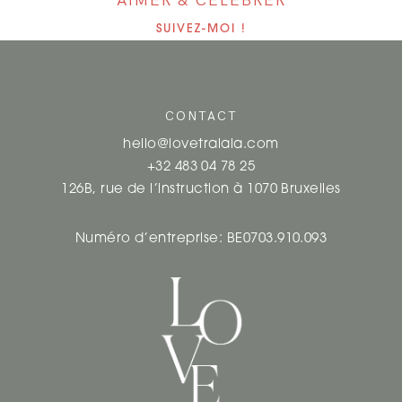
AIMER & CÉLÉBRER
T
SUIVEZ-MOI !
F
O
CONTACT
L
hello@lovetralala.com
I
+32 483 04 78 25
126B, rue de l’instruction à 1070 Bruxelles
O
N
Numéro d’entreprise: BE0703.910.093
A
V
I
G