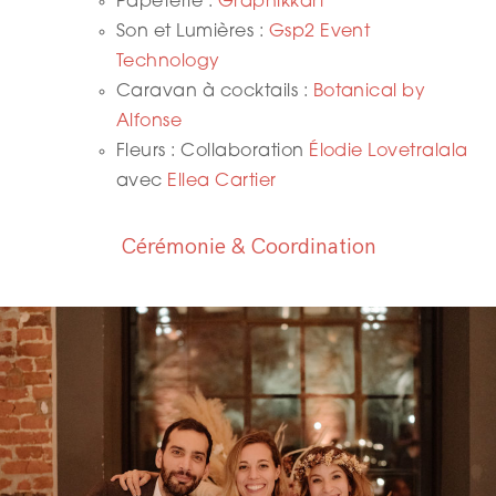
Papeterie :
Graphikkart
Son et Lumières :
Gsp2 Event
Technology
Caravan à cocktails :
Botanical by
Alfonse
Fleurs : Collaboration
Élodie Lovetralala
avec
Ellea Cartier
Cérémonie & Coordination