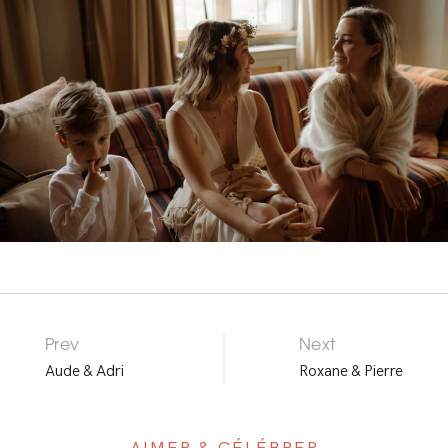
Prev
Next
P
Aude & Adri
Roxane & Pierre
O
R